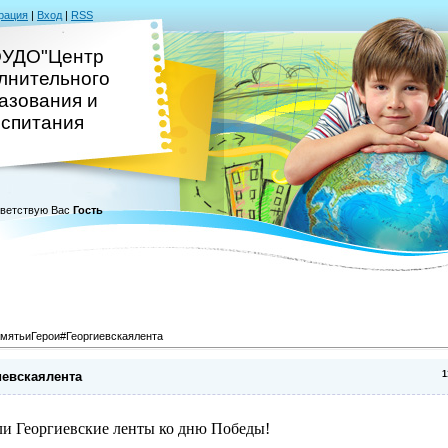
рация
|
Вход
|
RSS
УДО"Центр
лнительного
азования и
оспитания
ветствую Вас
Гость
мятьиГерои#Георгиевскаялента
иевскаялента
1
али Георгиевские ленты ко дню Победы!