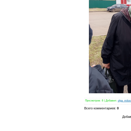
Просмотров
:
8
|
Добавил
:
olga_milos
Всего комментариев
:
0
Добав