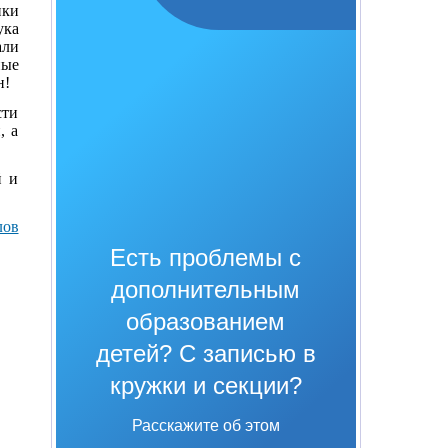
ики
ука
али
ные
н!
сти
, а
й и
лов
Есть проблемы с
дополнительным
образованием
детей? С записью в
кружки и секции?
Расскажите об этом