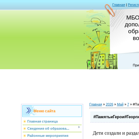
Главная
|
Регист
МБО
допо
обр
в
При
Главная
»
2026
»
Май
»
7
» #Па
Меню сайта
#ПамятьиГерои#Георг
Главная страница
Сведения об образова...
Дети создали и разд
Районные мероприятия