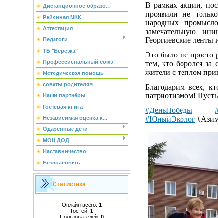
В рамках акции, п
Дистанционное образо...
проявили не только
Районная МКК
народных промысл
Аттестация
замечательную ин
Георгиевские ленты 
Педагоги
ТБ "Берёзка"
Это было не просто 
Профессиональный союз
тем, кто боролся за
жители с теплом при
Методическая помощь
советы родителям
Благодарим всех, к
патриотизмом! Пусть 
Наши партнёры
Гостевая книга
#ДеньПобеды
#ЮныйЭколог
#Ази
Независимая оценка к...
Одаренные дети
МОЦ ДОД
Наставничество
Безопасность
Статистика
Онлайн всего:
1
Гостей:
1
Пользователей:
0