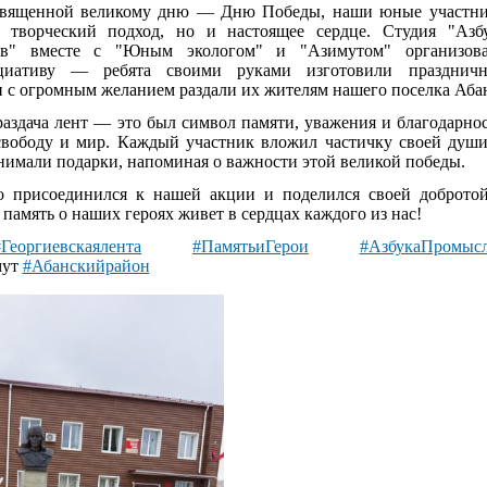
освященной великому дню — Дню Победы, наши юные участн
 творческий подход, но и настоящее сердце. Студия "Азб
ов" вместе с "Юным экологом" и "Азимутом" организов
ициативу — ребята своими руками изготовили празднич
и с огромным желанием раздали их жителям нашего поселка Аба
раздача лент — это был символ памяти, уважения и благодарно
 свободу и мир. Каждый участник вложил частичку своей души
нимали подарки, напоминая о важности этой великой победы.
то присоединился к нашей акции и поделился своей доброто
память о наших героях живет в сердцах каждого из нас!
#Георгиевскаялента
#ПамятьиГерои
#АзбукаПромыс
мут
#Абанскийрайон